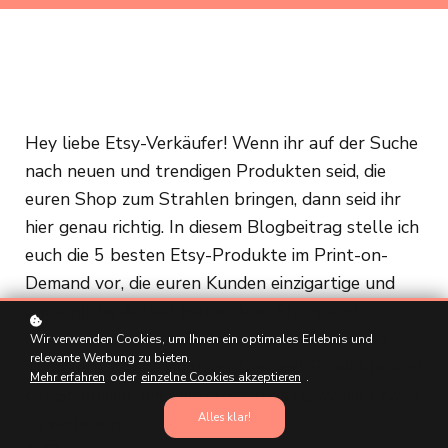
Hey liebe Etsy-Verkäufer! Wenn ihr auf der Suche
nach neuen und trendigen Produkten seid, die
euren Shop zum Strahlen bringen, dann seid ihr
hier genau richtig. In diesem Blogbeitrag stelle ich
euch die 5 besten Etsy-Produkte im Print-on-
Demand vor, die euren Kunden einzigartige und
persönliche Artikel bieten. Von Shirts und
Sweatern bis hin zu Tassen, Stoffbeuteln und
Wir verwenden Cookies, um Ihnen ein optimales Erlebnis und
relevante Werbung zu bieten.
Tumblern - diese Print-on-Demand-Produkte sind
Mehr erfahren
oder
einzelne Cookies akzeptieren
.
der Schlüssel, um eurem Shop das gewisse Etwas
Alles klar!
zu verleihen.